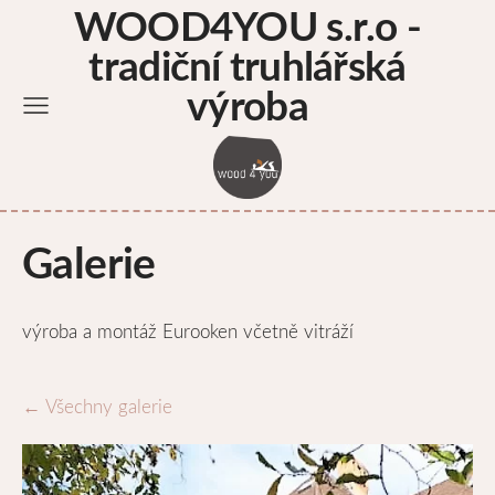
WOOD4YOU s.r.o -
tradiční truhlářská
výroba
Galerie
výroba a montáž Eurooken včetně vitráží
Všechny galerie