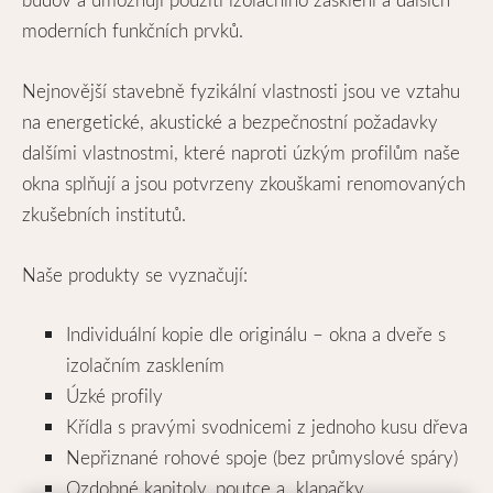
moderních funkčních prvků.
Nejnovější stavebně fyzikální vlastnosti jsou ve vztahu
na energetické, akustické a bezpečnostní požadavky
dalšími vlastnostmi, které naproti úzkým profilům naše
okna splňují a jsou potvrzeny zkouškami renomovaných
zkušebních institutů.
Naše produkty se vyznačují:
Individuální kopie dle originálu – okna a dveře s
izolačním zasklením
Úzké profily
Křídla s pravými svodnicemi z jednoho kusu dřeva
Nepřiznané rohové spoje (bez průmyslové spáry)
Ozdobné kapitoly, poutce a klapačky