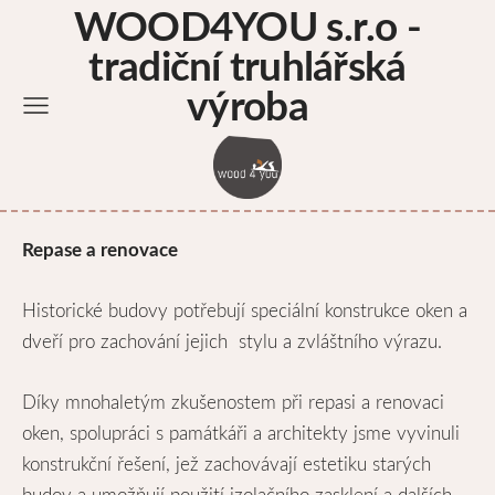
WOOD4YOU s.r.o -
tradiční truhlářská
výroba
Repase a renovace
Historické budovy potřebují speciální konstrukce oken a
dveří pro zachování jejich stylu a zvláštního výrazu.
Díky mnohaletým zkušenostem při repasi a renovaci
oken, spolupráci s památkáři a architekty jsme vyvinuli
konstrukční řešení, jež zachovávají estetiku starých
budov a umožňují použití izolačního zasklení a dalších