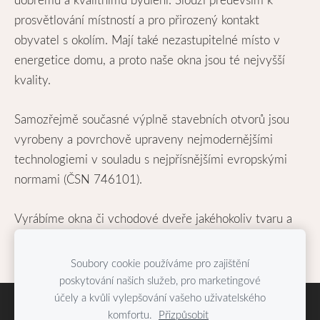
prosvětlování místností a pro přirozený kontakt
obyvatel s okolím. Mají také nezastupitelné místo v
energetice domu, a proto naše okna jsou té nejvyšší
kvality.
Samozřejmě současné výplně stavebních otvorů jsou
vyrobeny a povrchově upraveny nejmodernějšími
technologiemi v souladu s nejpřísnějšími evropskými
normami (ČSN 746101).
Vyrábíme okna či vchodové dveře jakéhokoliv tvaru a
velikosti. Okna rovná, šikmá, kulatá, oblouková,
segmentová, a to dle přání zákazníka, tedy ne sériově.
Soubory cookie používáme pro zajištění
poskytování našich služeb, pro marketingové
účely a kvůli vylepšování vašeho uživatelského
Cookies
komfortu.
Přizpůsobit