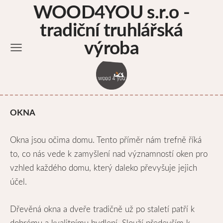
WOOD4YOU s.r.o -
tradiční truhlářská
výroba
OKNA
Okna jsou očima domu. Tento příměr nám trefně říká
to, co nás vede k zamyšlení nad významností oken pro
vzhled každého domu, který daleko převyšuje jejich
účel.
Dřevěná okna a dveře tradičně už po staletí patří k
dobrému a kvalitnímu bydlení. Slouží především k