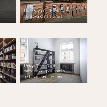
Lázeňský dům Beethoven
hliníková okna a dveře
Design blok 2018 masivní
nábytek ve spolupráci s
ení
arch.Tomášem Bémem