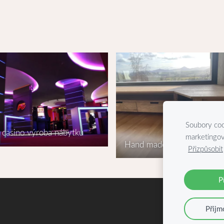
Soubory coo
 casino výroba nábytku
marketingov
Hand made nábytek
Přizpůsobit
P
Přijm