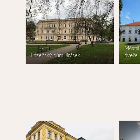
Městsk
dveře
Lázeňský dům Jirásek