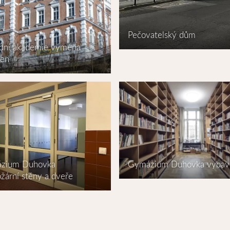
Pečovatelský dům
dní akademie výměna
ken
Gymázium Duhovka vybav
zium Duhovka
ožární stěny a dveře