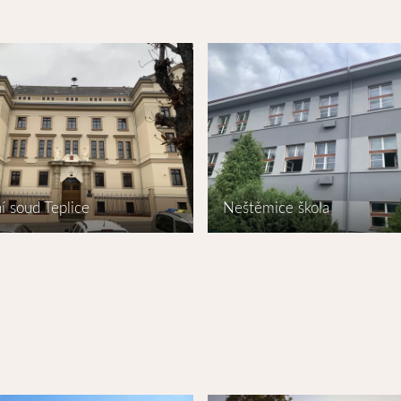
í soud Teplice
Neštěmice škola