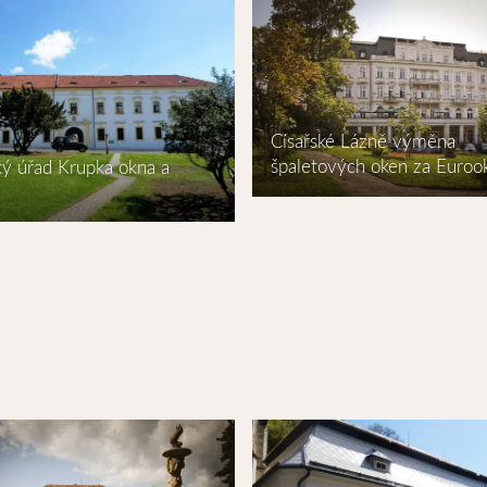
Císařské Lázně výměna
špaletových oken za Euroo
ý úřad Krupka okna a