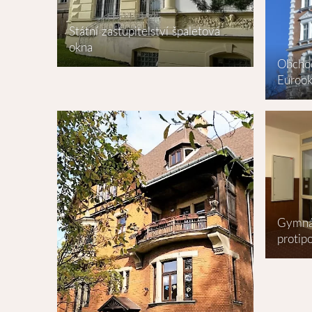
Státní zastupitelství špaletová
okna
Obcho
Euroo
Gymná
protip