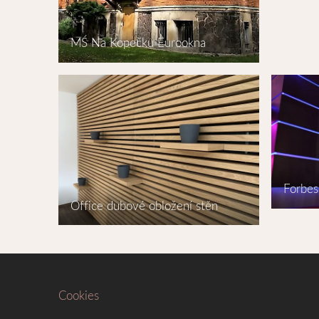
MŚ Na Kopečku Eurookna
Forbes
Office dubové obložení stěn
Cookies