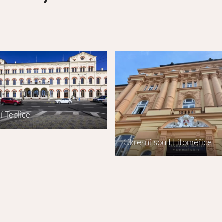
í Teplice
Okresní soud Litoměřice