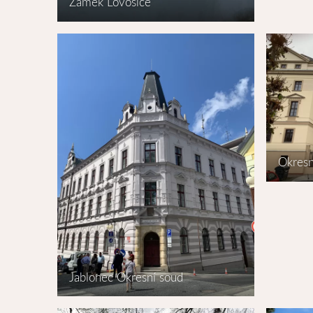
Zámek Lovosice
Okresn
Jablonec Okresní soud