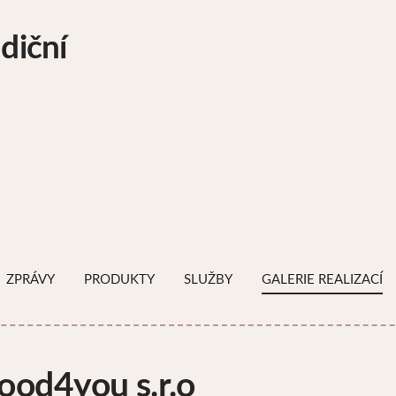
diční
ZPRÁVY
PRODUKTY
SLUŽBY
GALERIE REALIZACÍ
Wood4you s.r.o