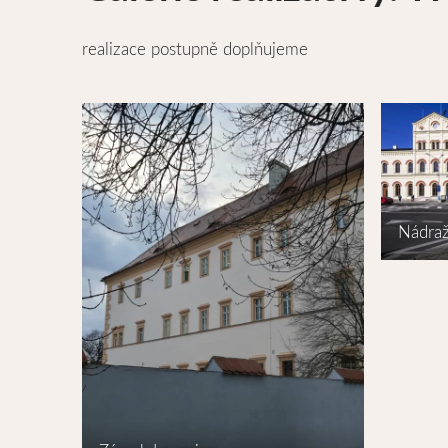
realizace postupně doplňujeme
Nádraž