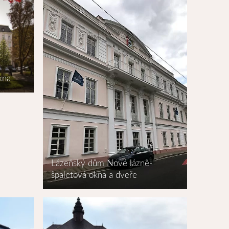
kna
Lázeňský dům Nové lázně-
špaletová okna a dveře