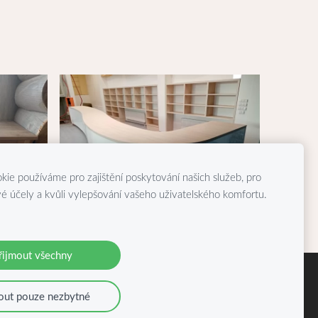
kie používáme pro zajištění poskytování našich služeb, pro
é účely a kvůli vylepšování vašeho uživatelského komfortu.
Depozitář Ústí nad Labem
řijmout všechny
out pouze nezbytné