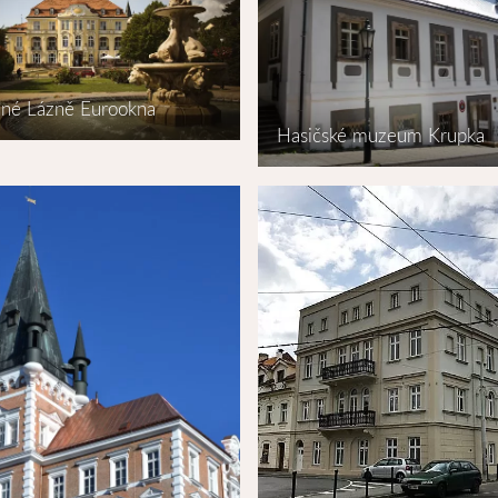
né Lázně Eurookna
Hasičské muzeum Krupka