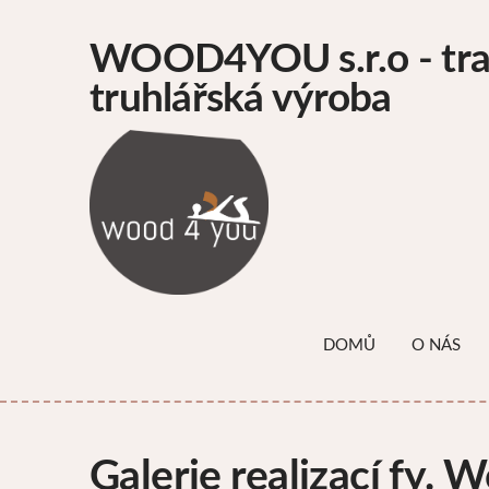
WOOD4YOU s.r.o - tra
truhlářská výroba
DOMŮ
O NÁS
Galerie realizací fy. 